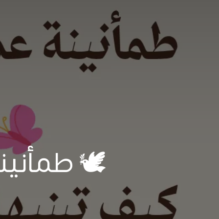
🕊️ طمأني