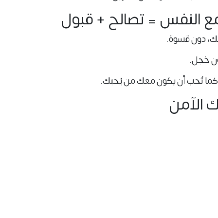
ئك، دون قسوة.
ون خجل.
ما تُحب أن يكون معك من يُحبك.
، وتُربكك العلاقات، وتتعثر خطواتك…
 مأوى؟
هية، بل هي حاجتك الأساسية لتُكمل وتزهر.
ر… تُجدده كل يوم، وتبنيه كل لحظة.