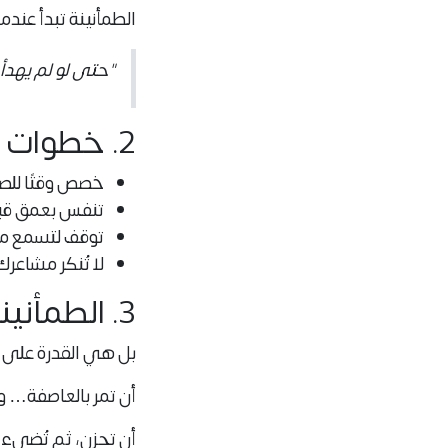
الطمأنينة تبدأ عندم
"حتى لو لم يهدأ
2. خطوات صغيرة تبني سكونًا كبيرًا
خصص وقتًا للص
تنفس بعمق قبل
توقف لتسمع ما
لا تُنكر مشاعر
3. الطمأنينة ليست غياب الحزن
بل هي القدرة على 
أن تمر بالعاصفة… و
أن تحزن، ثم تُضيء