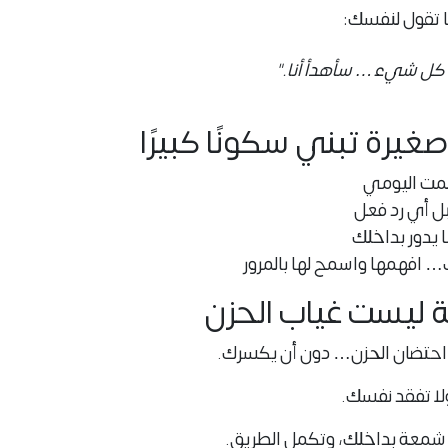
ا تقول لنفسك:
 كل شيء… سأهدأ أنا."
مت اليومي
 أي رد فعل
 يدور بداخلك
ك… افهمها واسمح لها بالمرور
احتضان الحزن… دون أن يكسرك.
لا تفقد نفسك.
 شمعة بداخلك، وتكمل الطريق.