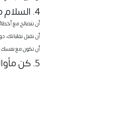
4. السلام مع النفس = تصالح + قبول
أن تتصالح مع أخطا
أن تقبل تقلباتك، د
أن تكون مع نفسك ك
5. كن مأواك الآمن
عندما تخذلك الدنيا
هل تجد في داخلك
طمأنينتك ليست رفا
طمأنينتك هي قرا