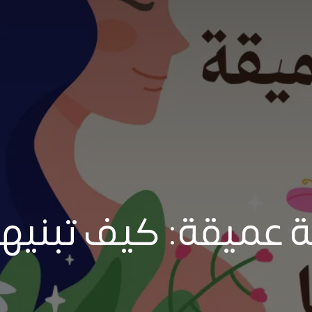
نة عميقة: كيف تبنيه