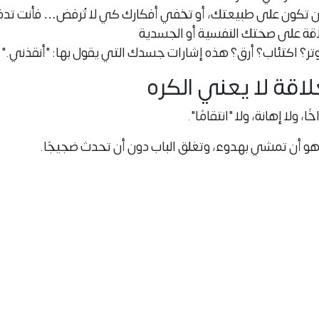
 تكون على طبيعتك، أو تخفي أفكارك كي لا تُرفض… فأنت تدفع 
لاقة على صحتك النفسية أو الجسدية
ر؟ اكتئاب؟ أرق؟ هذه إشارات جسدك التي يقول بها: "أنقذني."
اقة لا يعني الكره
، ولا إهانة، ولا "انتقامًا".
ج هو أن تمشي بهدوء، وتغلق الباب دون أن تحدث ضجيجًا.
لت بما يكفي… وأن الحفاظ على نفسك ليس أنانية، بل حياة.
جب أن يبقى في حياتك.
 بداية الربح الحقيقي:
راحة البال.
تعليقاً