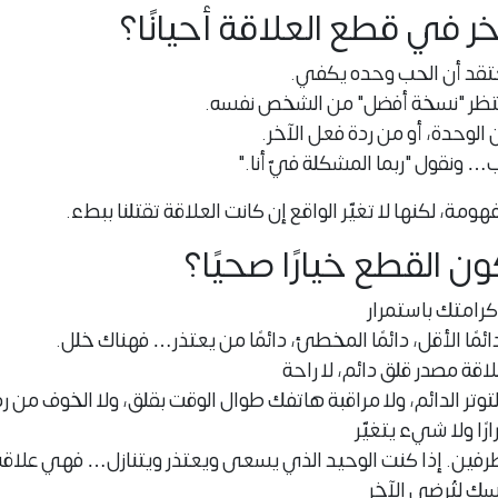
أخر في قطع العلاقة أحيانًا؟
عتقد أن الحب وحده يكفي.
ننتظر "نسخة أفضل" من الشخص نفسه.
الوحدة، أو من ردة فعل الآخر.
نب… ونقول "ربما المشكلة فيّ أنا."
مة، لكنها لا تغيّر الواقع إن كانت العلاقة تقتلنا ببطء.
 القطع خيارًا صحيًا؟
كرامتك باستمرار
ئمًا الأقل، دائمًا المخطئ، دائمًا من يعتذر… فهناك خلل.
اقة مصدر قلق دائم، لا راحة
توتر الدائم، ولا مراقبة هاتفك طوال الوقت بقلق، ولا الخوف من رد
رًا ولا شيء يتغيّر
طرفين. إذا كنت الوحيد الذي يسعى ويعتذر ويتنازل… فهي علاق
سك لتُرضي الآخر