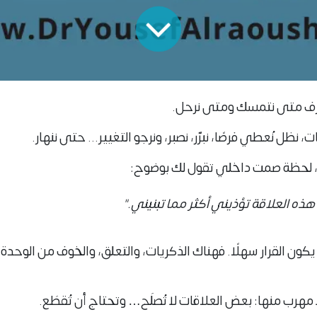
نعرف متى نتمسك ومتى نرحل.
 نظل نُعطي فرصًا، نبرّر، نصبر، ونرجو التغيير... حتى ننهار.
، لحظة صمت داخلي تقول لك بوضوح:
ذه العلاقة تؤذيني أكثر مما تبنيني."
كون القرار سهلًا. فهناك الذكريات، والتعلق، والخوف من الوحدة، و
 مهرب منها:
بعض العلاقات لا تُصلَح… وتحتاج أن تُقطَع.