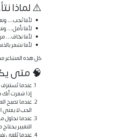
⚠️ لماذا نت
لأننا نُحب… ون
لأننا نأمل… و
لأننا نخاف… من 
لأننا نشعر بالذ
كل هذه المشاعر مفهو
🧠 متى يكون
عندما تُستنزف 
إذا شعرت أنك دا
عندما تصبح العل
الحب لا يعني ال
عندما تحاول مرا
التغيير يحتاج 
عندما تُلغى نف