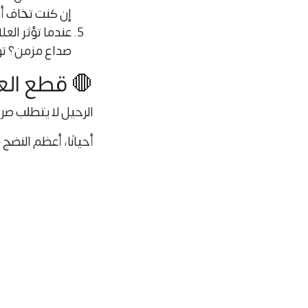
إن كنت تخاف أن
عندما تؤثر الع
صداع مزمن؟ توت
🛑 قطع العل
الرحيل لا يتطلب صراخًا
أحيانًا، أعظم النض
أن تُسلّم بأنك حاو
💬 تذكّر:
ليس كل من تحبه ي
وبعض الخسارات… هي
حتى تترك 
تسجيل الدخول