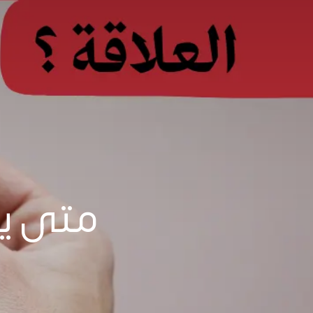
متى يك