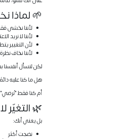
على أنك تنمو، تتألم،
🌱 لماذا نخ
لأننا نخشى فق
لأننا لا نريد ال
لأن التغيير يتط
لأننا نخاف نظرة
لكن لنسأل أنفسنا ب
هل ما كنا عليه دائمً
أم كنا فقط "نُرضي" 
🌿 التغيّر 
بل يعني أنك:
نضجت أكثر