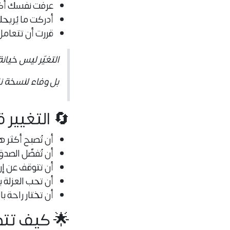
عرفت نفسك أك
أدركت ما يُريحك
قررت أن تتعامل
التغيّر ليس خيان
بل وفاء لنسخة 
🔄 التغيير 
أن تُصبح أكثر ه
أن تُفضّل الصدق
أن تتوقف عن إر
أن تحب العزلة
أن تختار راحة با
🌟 كيف تتص