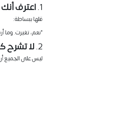
1.
اعترف أنك 
قلها ببساطة:
"نعم، تغيرت. وما أري
2.
لا تشرح كثي
ليس على الجميع أن
من يحبك بصدق، سي
3.
احتفل بن
هل صرت أكثر صبرًا؟ 
هذا مكسب. احتفِ ب
4.
تقبّل خسار
ليس كل من بدأ م