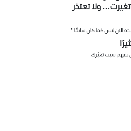
تغيرت… ولا تعتذر
ده الآن ليس كما كان سابقًا."
رًا
 يفهم سبب تغيّرك.
رى جمالك حتى حين تتغير.
ضوجك
أكثر لطفًا؟ أكثر وضوحًا؟
ه.
ة من لا يقبل تغيّرك
عك سيكمل.