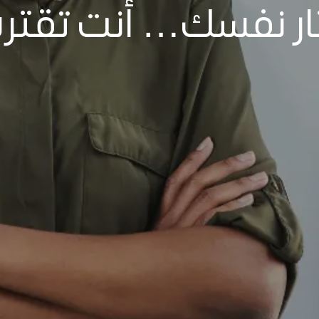
ر نفسك… أنت تقترب