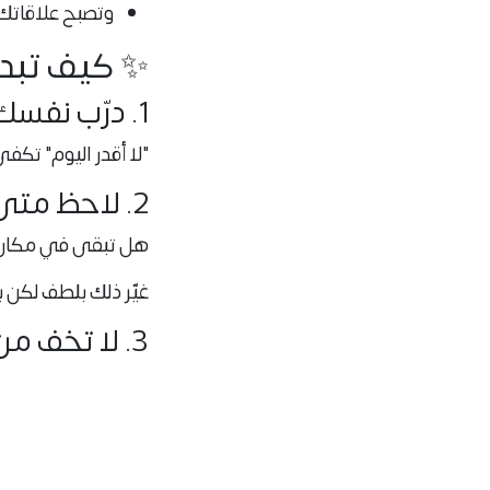
وتصبح علاقاتك
✨ كيف تبدأ
1. درّب نفسك على "لا" دون تفسير
"لا أقدر اليوم" تكف
2. لاحظ متى تتجاهل نفسك… وابدأ بالتصحيح
هل تبقى في مكان 
غيّر ذلك بلطف لكن ب
3. لا تخف من المسافة
أحيانًا، اختيارك ل
4. لا تنتظر إذنًا من أحد
أنت تستحق الراحة،