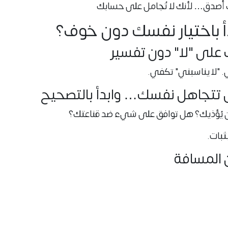
 أصدق… لأنك لا تُجامل على حسابك
 باختيار نفسك دون خوف؟
ي. "لا يناسبني" تكفي.
يُؤذيك؟ هل توافق على شيء ضد قناعتك؟
ثبات.
نفسك يُبعدك عن بعض الناس… لكنه يُقرّبك إلى نفسك.
 حتى إن لم يفهمها أحد سواك.