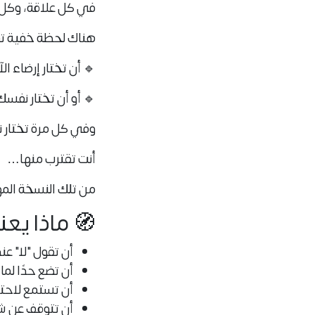
في كل علاقة، وكل
هناك لحظة خفية تق
🔹 أن تختار إرضاء 
🔹 أو أن تختار نفسك
وفي كل مرة تختار
أنت تقترب منها…
من تلك النسخة المهم
🧭 ماذا يع
أن تقول "لا" عند
أن تضع حدًا لما 
أن تستمع لاحتيا
أن تتوقف عن ش