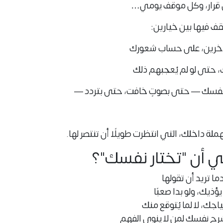
 قرار، وكل موقف يومي…
ف فيها بين خيارين:
الآخرين، على حساب شعورك
، حتى لو لم يُعجبهم ذلك
 نفسك — حتى بصوتٍ خافت، حتى بتردد —
لة داخلك، التي انتظرت طويلًا أن تنتصر لها.
ني أن "تختار نفسك"؟
ما تريد أن تقولها
يؤذيك، ولو بدا صعبًا
جك، لا لما يُتوقع منك
رح نفسك لمن لا ينوي الفهم