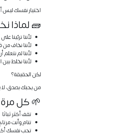
اختيار نفسك ليس أنا
🧱 لماذا نخ
لأننا تربّينا ع
لأننا نخاف من ف
لأننا لم نتعلم 
لأننا نخلط بين 
لكن الحقيقة؟
من يحبك بصدق، لا 
🌱 كل مرة
تقف أكثر ثباتًا
تنام وأنت مرتاح
تحب نفسك أكث