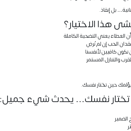
نية… بل إنقاذ.
شى هذا الاختيار؟
لى أن العطاء يعني التضحية الكاملة
قدان الحب إن لم نُرضِ
أن نكون كافيين لأنفسنا
القرب والتنازل المستمر
يؤلمك حين تختار نفسك.
 تختار نفسك… يحدث شيء جميل:
 الضمير
ر