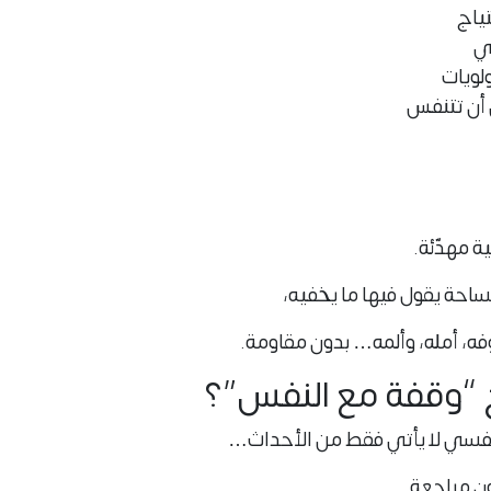
تياج
في
ولويات
أن تتنفس
ة مهدّئة.
مساحة يقول فيها ما يخفيه،
فه، أمله، وألمه… بدون مقاومة.
ج “وقفة مع النفس”؟
لنفسي لا يأتي فقط من الأحداث…
ون مراجعة
.