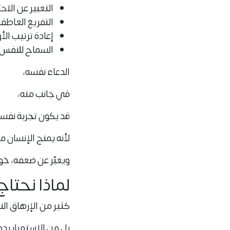
التعبير عن الاح
التفريغ العاط
إعادة ترتيب الأ
السماح للنفس 
الدعاء نفسه،
في جانب منه،
قد يكون تجربة نفسي
لأنه يمنح الإنسان 
ويعبّر عن ضعفه، خو
لماذا نحتا
كثير من الإرهاق ا
بل من
الاستمرار بد