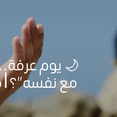
🌙 يوم عرفة… ل
مع نفسه”؟ | 