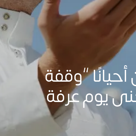
أحيانًا “وقفة
نى يوم عرفة